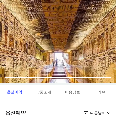
옵션예약
상품소개
이용정보
리뷰
옵션예약
다른날짜