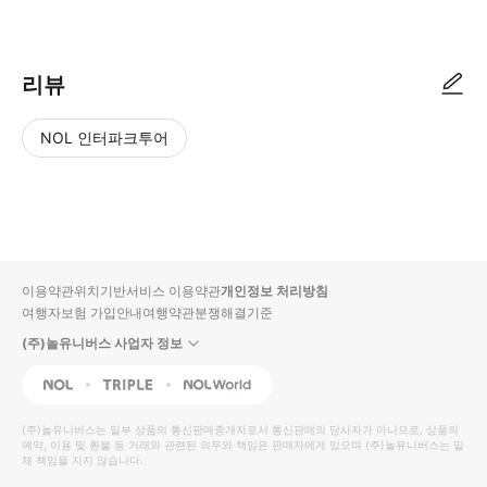
리뷰
NOL 인터파크투어
NOL
별
사
에서
점
진/
작성
높
동
된
은
영
리뷰
순
상
이용약관
위치기반서비스 이용약관
개인정보 처리방침
입니
여행자보험 가입안내
여행약관
분쟁해결기준
다.
(주)놀유니버스 사업자 정보
별
사
NOL
Triple
Interpark Global
점
진/
높
동
(주)놀유니버스
는 일부 상품의 통신판매중개자로서 통신판매의 당사자가 아니므로, 상품의
예약, 이용 및 환불 등 거래와 관련된 의무와 책임은 판매자에게 있으며
은
영
(주)놀유니버스
는 일
체 책임을 지지 않습니다.
순
상