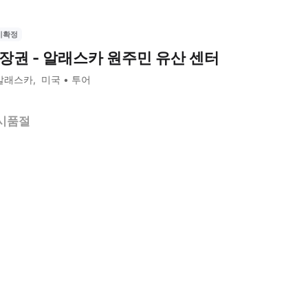
시확정
장권 - 알래스카 원주민 유산 센터
알래스카
미국
투어
시품절