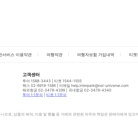
사진/동영상
사진/동영상
반서비스 이용약관
여행약관
여행자보험 가입내역
티켓
고객센터
투어 1588-3443
티켓 1544-1555
팩스 02-6919-1586
이메일 help.interpark@nol-universe.com
해외항공 02-3479-4399
국내항공 02-3479-4340
투어 1:1문의
티켓 1:1문의
므로, 상품의 예약, 이용 및 환불 등 거래와 관련된 의무와 책임은 판매자에게 있으