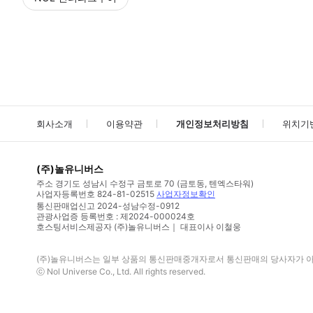
NOL
에서 작성된 리뷰 입니다.
별점 높은순
별점 높은순
회사소개
이용약관
개인정보처리방침
위치기
(주)놀유니버스
주소
경기도 성남시 수정구 금토로 70 (금토동, 텐엑스타워)
사업자등록번호
824-81-02515
사업자정보확인
통신판매업신고
2024-성남수정-0912
관광사업증 등록번호 : 제2024-000024호
호스팅서비스제공자 (주)놀유니버스｜ 대표이사 이철웅
(주)놀유니버스
는 일부 상품의 통신판매중개자로서 통신판매의 당사자가 아니
ⓒ
Nol Universe Co
., Ltd. All rights reserved.