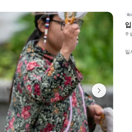
즉
입
일