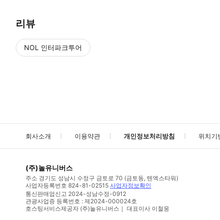
리뷰
NOL 인터파크투어
NOL
에서 작성된 리뷰 입니다.
별점 높은순
별점 높은순
회사소개
이용약관
개인정보처리방침
위치기
(주)놀유니버스
주소
경기도 성남시 수정구 금토로 70 (금토동, 텐엑스타워)
사업자등록번호
824-81-02515
사업자정보확인
통신판매업신고
2024-성남수정-0912
관광사업증 등록번호 : 제2024-000024호
호스팅서비스제공자 (주)놀유니버스｜ 대표이사 이철웅