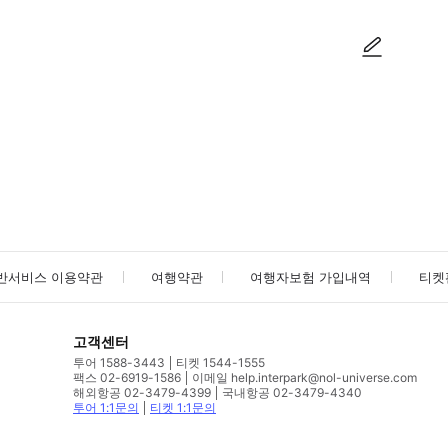
사진/동영상
사진/동영상
반서비스 이용약관
여행약관
여행자보험 가입내역
티켓
고객센터
투어 1588-3443
티켓 1544-1555
팩스 02-6919-1586
이메일 help.interpark@nol-universe.com
해외항공 02-3479-4399
국내항공 02-3479-4340
투어 1:1문의
티켓 1:1문의