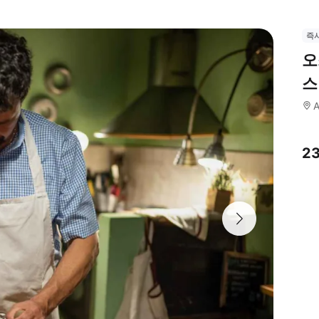
즉
오
스
A
2