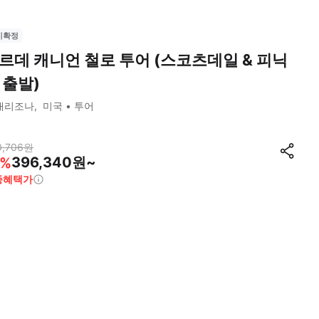
시확정
르데 캐니언 철로 투어 (스코츠데일 & 피닉
 출발)
애리조나
미국
투어
0,706
원
396,340원~
%
종혜택가