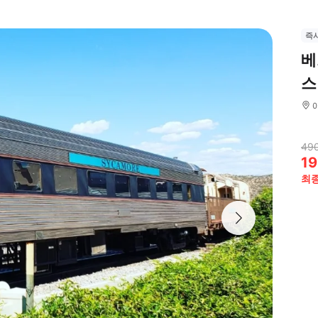
즉
베
스
49
19
최