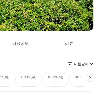
이용정보
리뷰
다른날짜
.11(화)
08.12(수)
08.13(목)
08.14(금)
08.
-
-
-
-