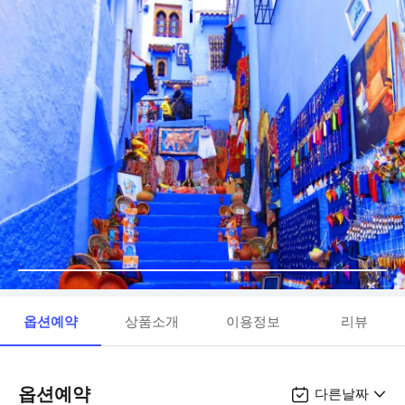
옵션예약
상품소개
이용정보
리뷰
옵션예약
다른날짜