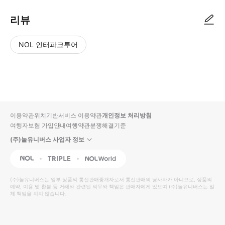
리뷰
NOL 인터파크투어
NOL
별
사
에서
점
진/
작성
높
동
된
은
영
리뷰
순
상
이용약관
위치기반서비스 이용약관
개인정보 처리방침
입니
여행자보험 가입안내
여행약관
분쟁해결기준
다.
(주)놀유니버스 사업자 정보
별
사
NOL
Triple
Interpark Global
점
진/
높
동
(주)놀유니버스
는 일부 상품의 통신판매중개자로서 통신판매의 당사자가 아니므로, 상품의
예약, 이용 및 환불 등 거래와 관련된 의무와 책임은 판매자에게 있으며
은
영
(주)놀유니버스
는 일
체 책임을 지지 않습니다.
순
상