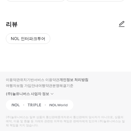
리뷰
NOL 인터파크투어
NOL
별
사
에서
점
진/
작성
높
동
된
은
영
리뷰
순
상
이용약관
위치기반서비스 이용약관
개인정보 처리방침
입니
여행자보험 가입안내
여행약관
분쟁해결기준
다.
(주)놀유니버스 사업자 정보
별
사
NOL
Triple
Interpark Global
점
진/
높
동
(주)놀유니버스
는 일부 상품의 통신판매중개자로서 통신판매의 당사자가 아니므로, 상품의
예약, 이용 및 환불 등 거래와 관련된 의무와 책임은 판매자에게 있으며
은
영
(주)놀유니버스
는 일
체 책임을 지지 않습니다.
순
상