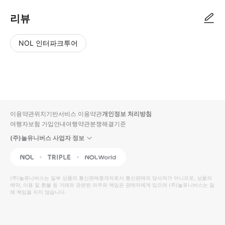
리뷰
NOL 인터파크투어
NOL
별
사
에서
점
진/
작성
높
동
된
은
영
리뷰
순
상
이용약관
위치기반서비스 이용약관
개인정보 처리방침
입니
여행자보험 가입안내
여행약관
분쟁해결기준
다.
(주)놀유니버스 사업자 정보
별
사
NOL
Triple
Interpark Global
점
진/
높
동
(주)놀유니버스
는 일부 상품의 통신판매중개자로서 통신판매의 당사자가 아니므로, 상품의
예약, 이용 및 환불 등 거래와 관련된 의무와 책임은 판매자에게 있으며
은
영
(주)놀유니버스
는 일
체 책임을 지지 않습니다.
순
상