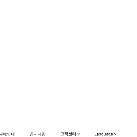
 내부는 매주 일요일 휴무입니다. * 소요시간 : 7200분 (옵션에 따라 소요
못하신 경우 고객센터로 문의해 주시기 바랍니다.
고객센터
판매안내
공지사항
Language