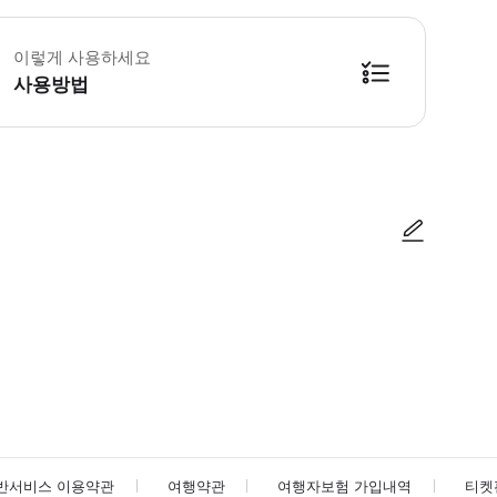
카프 궁전은 매주 화요일에 휴관하며 바실리카 저수지로 대체됩니다. 그랜드 바자르
이렇게 사용하세요
사용방법
방법을 확인한 후 이용해 주시기 바랍니다. ● 48시간 이내에 바우처를 받지 
사진/동영상
사진/동영상
반서비스 이용약관
여행약관
여행자보험 가입내역
티켓