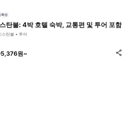
시확정
스탄불: 4박 호텔 숙박, 교통편 및 투어 포함
이스탄불
투어
95,376원~