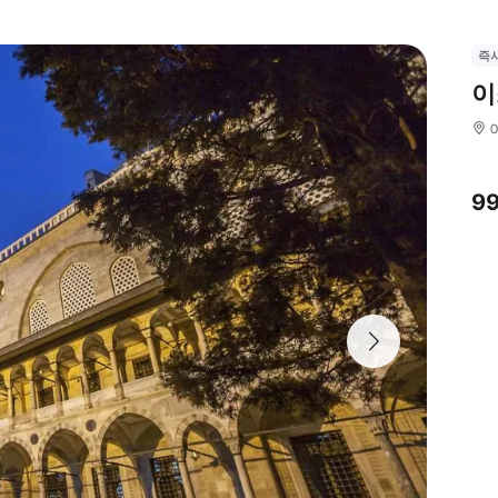
즉
이
9