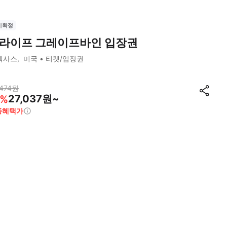
시확정
라이프 그레이프바인 입장권
텍사스
미국
티켓/입장권
474
원
27,037원~
%
종혜택가