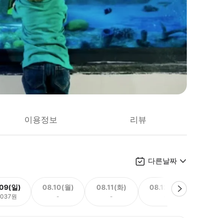
이용정보
리뷰
다른날짜
.09(일)
08.10(월)
08.11(화)
08.12(수)
08.
,037원
-
-
-