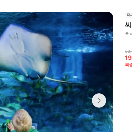
즉
씨
33,
19
최