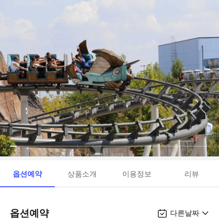
옵션예약
상품소개
이용정보
리뷰
옵션예약
다른날짜