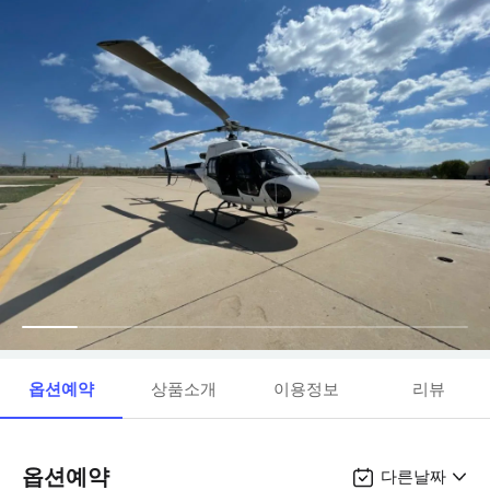
옵션예약
상품소개
이용정보
리뷰
옵션예약
다른날짜