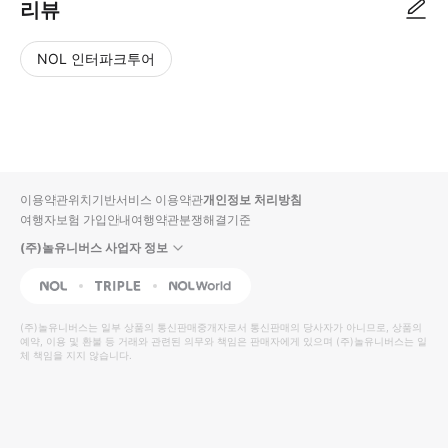
리뷰
NOL 인터파크투어
NOL
별
사
에서
점
진/
작성
높
동
된
은
영
리뷰
순
상
이용약관
위치기반서비스 이용약관
개인정보 처리방침
입니
여행자보험 가입안내
여행약관
분쟁해결기준
다.
(주)놀유니버스 사업자 정보
별
사
NOL
Triple
Interpark Global
점
진/
높
동
(주)놀유니버스
는 일부 상품의 통신판매중개자로서 통신판매의 당사자가 아니므로, 상품의
예약, 이용 및 환불 등 거래와 관련된 의무와 책임은 판매자에게 있으며
은
영
(주)놀유니버스
는 일
체 책임을 지지 않습니다.
순
상