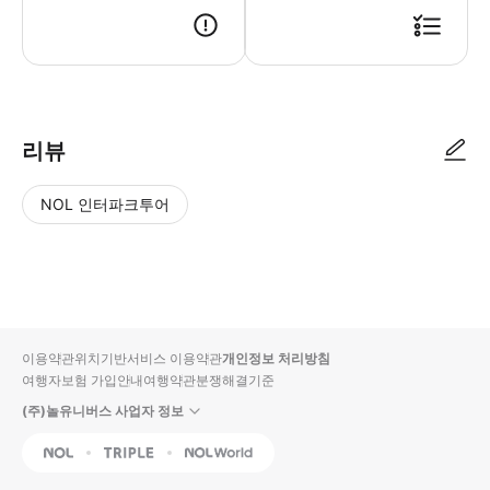
● 예약접수 후 확정이 되면 이용가능합니다. ● 바우처에 안내된 사용 방법
리뷰
NOL 인터파크투어
NOL
별
사
에서
점
진/
작성
높
동
된
은
영
리뷰
순
상
이용약관
위치기반서비스 이용약관
개인정보 처리방침
입니
여행자보험 가입안내
여행약관
분쟁해결기준
다.
(주)놀유니버스 사업자 정보
별
사
NOL
Triple
Interpark Global
점
진/