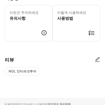
이런건 주의하세요
이렇게 사용하세요
유의사항
사용방법
리뷰
NOL 인터파크투어
NOL
별
사
에서
점
진/
작성
높
동
된
은
영
리뷰
순
상
이용약관
위치기반서비스 이용약관
개인정보 처리방침