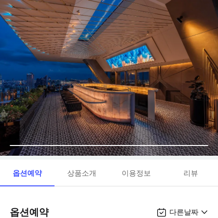
옵션예약
상품소개
이용정보
리뷰
옵션예약
다른날짜