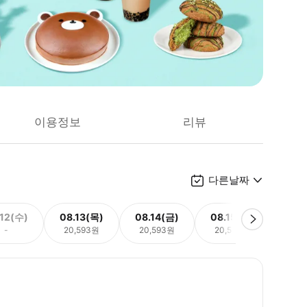
이용정보
리뷰
다른날짜
.12(수)
08.13(목)
08.14(금)
08.15(토)
08.
-
20,593원
20,593원
20,593원
20,