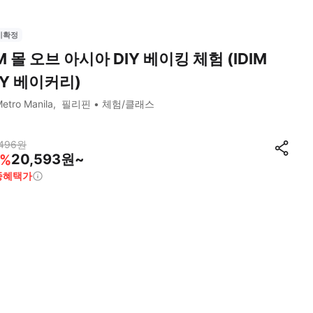
시확정
M 몰 오브 아시아 DIY 베이킹 체험 (IDIM
IY 베이커리)
etro Manila
필리핀
체험/클래스
496
원
20,593원~
%
종혜택가