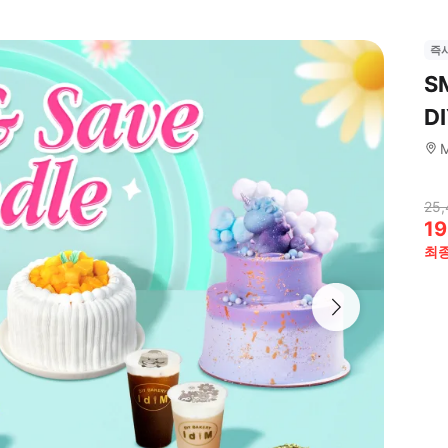
즉
S
D
M
25,
19
최