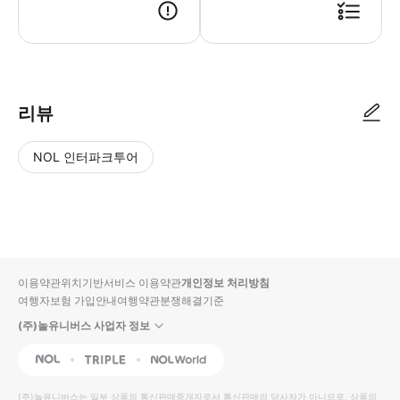
리뷰
NOL 인터파크투어
NOL
별
사
에서
점
진/
작성
높
동
된
은
영
리뷰
순
상
이용약관
위치기반서비스 이용약관
개인정보 처리방침
입니
여행자보험 가입안내
여행약관
분쟁해결기준
다.
(주)놀유니버스 사업자 정보
별
사
NOL
Triple
Interpark Global
점
진/
높
동
(주)놀유니버스
는 일부 상품의 통신판매중개자로서 통신판매의 당사자가 아니므로, 상품의