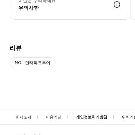
이런건 주의하세요
유의사항
● 예약접수 후 확정이 되면 이용가능합니다. ● 바우처에 안내된 사용 
리뷰
NOL 인터파크투어
NOL
에서 작성된 리뷰 입니다.
별점 높은순
별점 높은순
회사소개
이용약관
개인정보처리방침
위치기