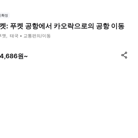
시확정
켓: 푸켓 공항에서 카오락으로의 공항 이동
푸껫
태국
교통편의/이동
24,686원~