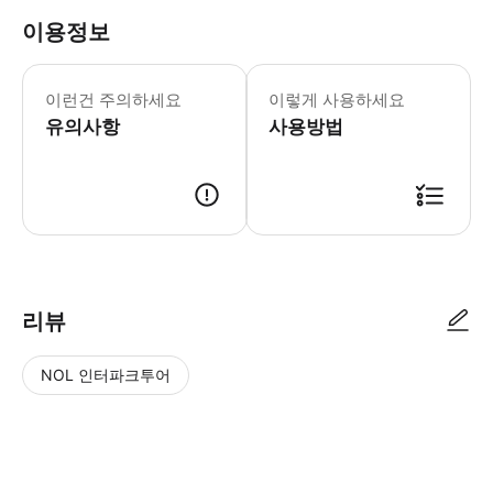
이용정보
- 예약 후 예약 일 버스+레스토랑 좌
이런건 주의하세요
이렇게 사용하세요
유의사항
사용방법
예약 확정처리 이 후 메세지를 통하여 개별안내됩니다.
리뷰
NOL 인터파크투어
NOL
별
사
에서
점
진/
작성
높
동