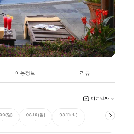
이용정보
리뷰
다른날짜
.09(일)
08.10(월)
08.11(화)
-
-
-