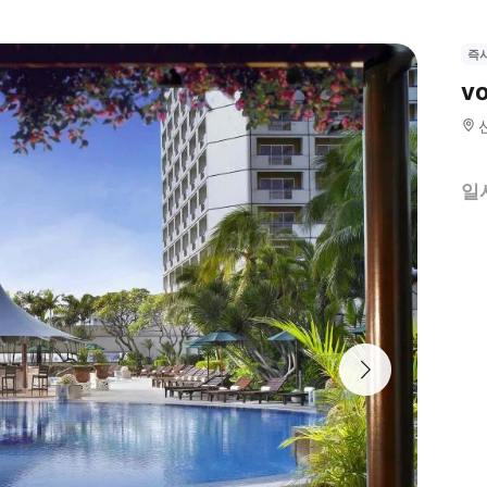
즉
v
일