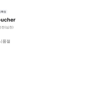
시확정
oucher
선전(심천)
시품절