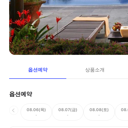
옵션예약
상품소개
옵션예약
08.06(목)
08.07(금)
08.08(토)
08
-
-
-