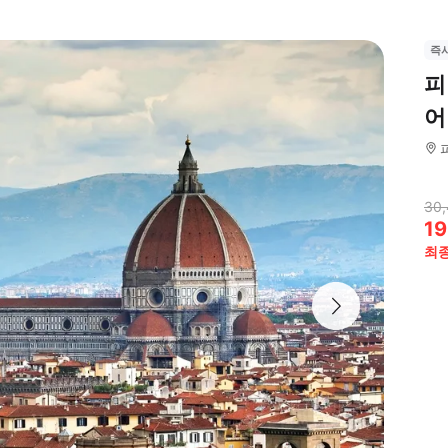
즉
피
어
30
19
최