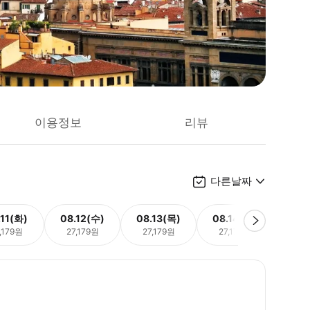
이용정보
리뷰
다른날짜
.11(화)
08.12(수)
08.13(목)
08.14(금)
08.
,179원
27,179원
27,179원
27,179원