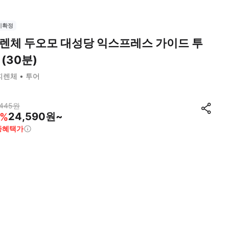
시확정
렌체 두오모 대성당 익스프레스 가이드 투
 (30분)
피렌체
투어
,445
원
24,590원~
%
종혜택가