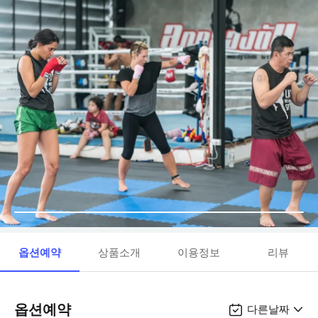
옵션예약
상품소개
이용정보
리뷰
옵션예약
다른날짜