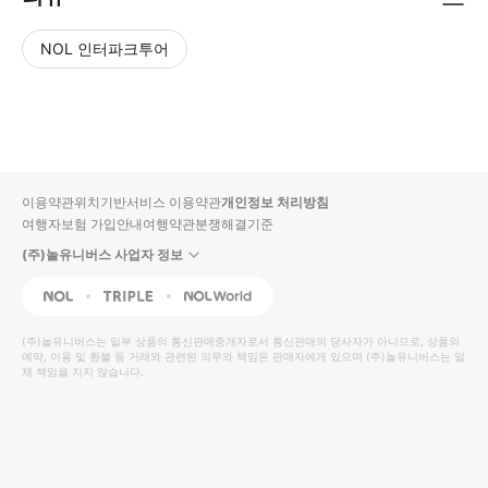
NOL 인터파크투어
NOL
별
사
에서
점
진/
작성
높
동
된
은
영
리뷰
순
상
이용약관
위치기반서비스 이용약관
개인정보 처리방침
입니
여행자보험 가입안내
여행약관
분쟁해결기준
다.
(주)놀유니버스 사업자 정보
별
사
NOL
Triple
Interpark Global
점
진/
높
동
(주)놀유니버스
는 일부 상품의 통신판매중개자로서 통신판매의 당사자가 아니므로, 상품의
예약, 이용 및 환불 등 거래와 관련된 의무와 책임은 판매자에게 있으며
은
영
(주)놀유니버스
는 일
체 책임을 지지 않습니다.
순
상