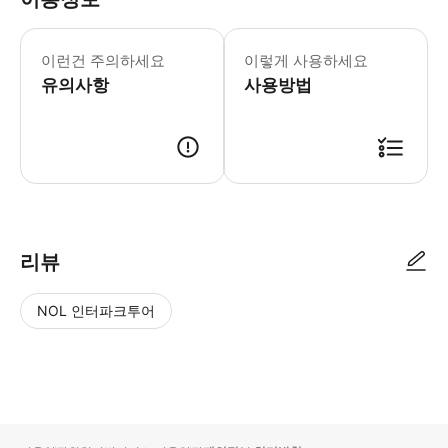
이런건 주의하세요
이렇게 사용하세요
유의사항
사용방법
리뷰
NOL 인터파크투어
NOL
별
사
에서
점
진/
작성
높
동
된
은
영
리뷰