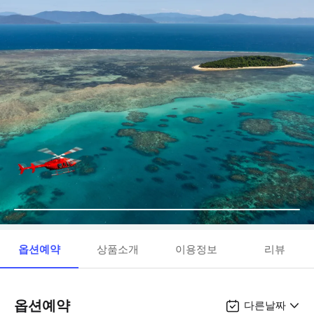
옵션예약
상품소개
이용정보
리뷰
옵션예약
다른날짜