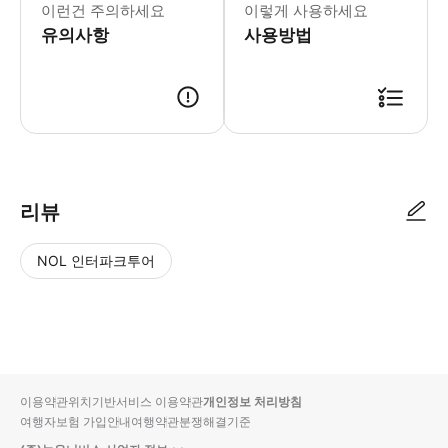
이런건 주의하세요
이렇게 사용하세요
유의사항
사용방법
리뷰
NOL 인터파크투어
NOL
별
사
에서
점
진/
작성
높
동
된
은
영
리뷰
순
상
이용약관
위치기반서비스 이용약관
개인정보 처리방침
입니
여행자보험 가입안내
여행약관
분쟁해결기준
다.