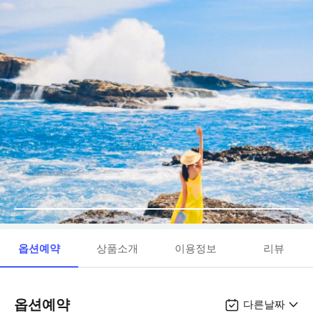
옵션예약
상품소개
이용정보
리뷰
옵션예약
다른날짜