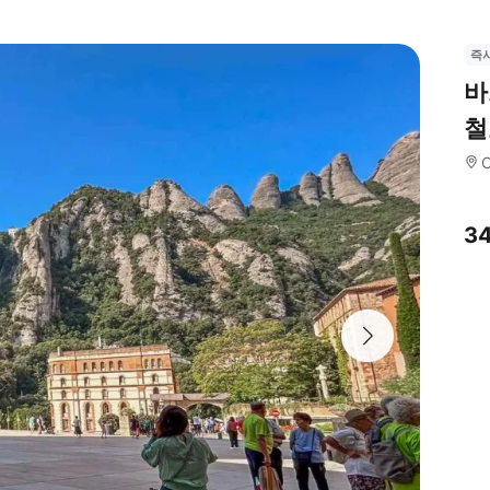
즉
바
철
C
3