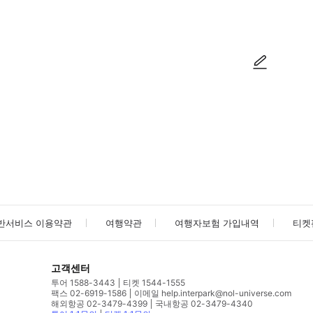
방법을 확인한 후 이용해 주시기 바랍니다. ● 48시간 이내에 바우처를 받지 
사진/동영상
사진/동영상
반서비스 이용약관
여행약관
여행자보험 가입내역
티켓
고객센터
투어 1588-3443
티켓 1544-1555
팩스 02-6919-1586
이메일 help.interpark@nol-universe.com
해외항공 02-3479-4399
국내항공 02-3479-4340