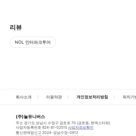
● 예약접수 후 확정이 되면 이용가능합니다. ● 바우처에 안내된 사용 
리뷰
NOL 인터파크투어
NOL
에서 작성된 리뷰 입니다.
별점 높은순
별점 높은순
회사소개
이용약관
개인정보처리방침
위치기
(주)놀유니버스
주소
경기도 성남시 수정구 금토로 70 (금토동, 텐엑스타워)
사업자등록번호
824-81-02515
사업자정보확인
통신판매업신고
2024-성남수정-0912