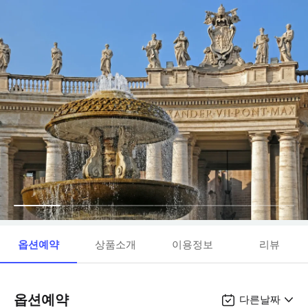
옵션예약
상품소개
이용정보
리뷰
옵션예약
다른날짜