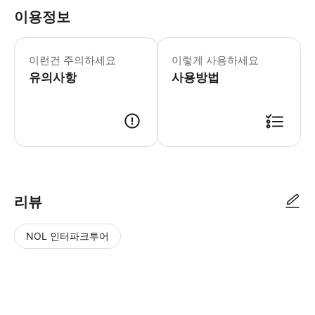
이용정보
어린이 규정 -6세 미만 어린이는 무료입니
이런건 주의하세요
이렇게 사용하세요
유의사항
사용방법
리뷰
NOL 인터파크투어
NOL
별
사
에서
점
진/
작성
높
동
된