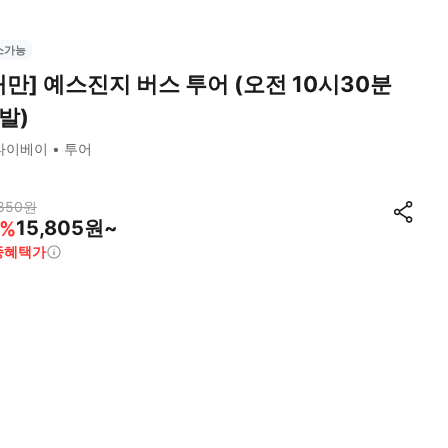
소가능
대만] 예스진지 버스 투어 (오전 10시30분
발)
타이베이
투어
850
원
15,805원~
%
종혜택가