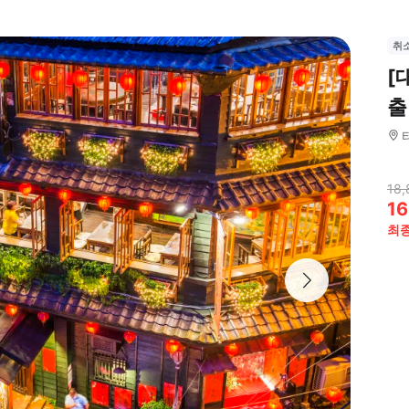
취
[
출
18,
16
최