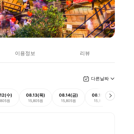
이용정보
리뷰
다른날짜
.12(수)
08.13(목)
08.14(금)
08.15(토)
08.
,805원
15,805원
15,805원
15,805원
15,