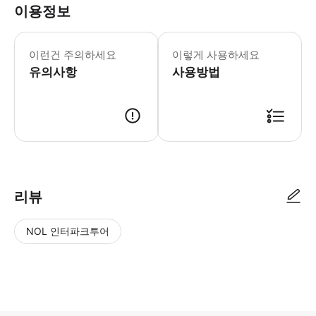
이용정보
본 투어는 날씨에 관계 없이 진행됩니다
이런건 주의하세요
이렇게 사용하세요
유의사항
사용방법
● 예약접수 후 확정이 되면 이용가능합니다. ● 바우처에 안내된 사용 방법
리뷰
NOL 인터파크투어
NOL
별
사
에서
점
진/
작성
높
동
된
은
영