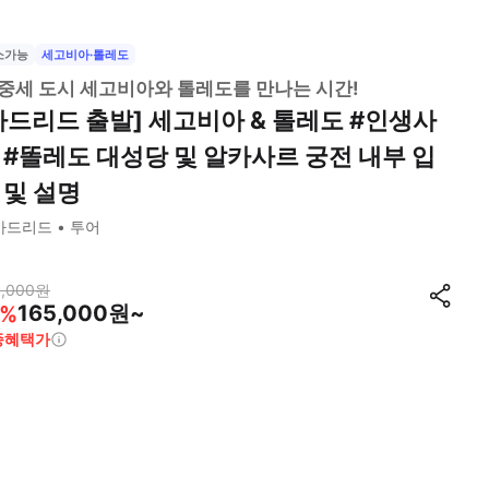
소가능
세고비아·톨레도
중세 도시 세고비아와 톨레도를 만나는 시간!
마드리드 출발] 세고비아 & 톨레도 #인생사
 #똘레도 대성당 및 알카사르 궁전 내부 입
 및 설명
마드리드
투어
,000
원
165,000원~
%
종혜택가