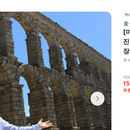
취

[
진
장
195
15
최