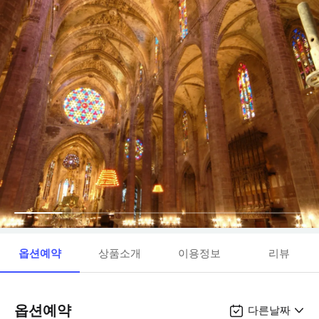
옵션예약
상품소개
이용정보
리뷰
옵션예약
다른날짜