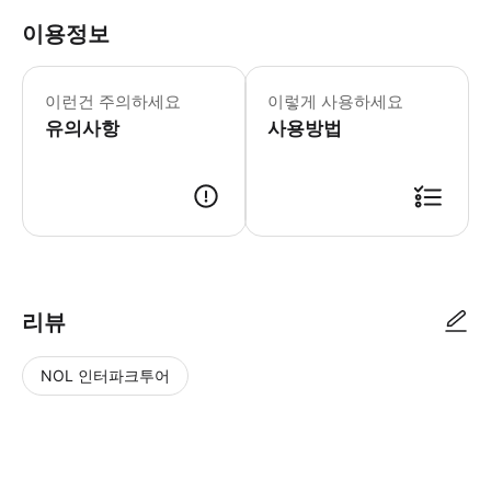
이용정보
* 리듬 와다노와 리듬 하포의 운영 기간이
이런건 주의하세요
이렇게 사용하세요
유의사항
사용방법
리뷰
NOL 인터파크투어
NOL
별
사
에서
점
진/
작성
높
동