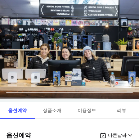
옵션예약
상품소개
이용정보
리뷰
옵션예약
다른날짜