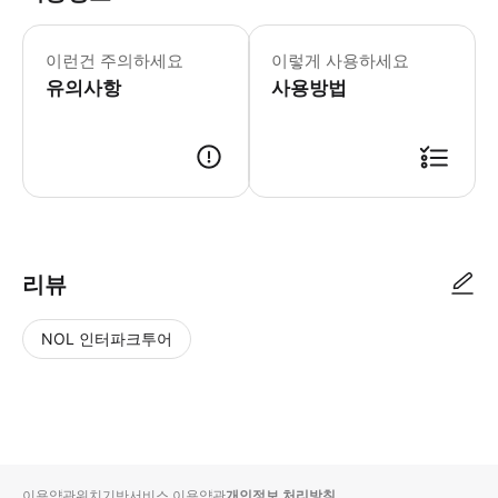
이런건 주의하세요
이렇게 사용하세요
유의사항
사용방법
● 예약접수 후 확정이 되면 이용가능합니다. ● 바우처에 안내된 사용 방법
리뷰
NOL 인터파크투어
NOL
별
사
에서
점
진/
작성
높
동
된
은
영
리뷰
순
상
이용약관
위치기반서비스 이용약관
개인정보 처리방침