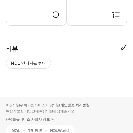
사용방법 : 예약정보 확인
리뷰
NOL 인터파크투어
NOL
별
사
에서
점
진/
작성
높
동
된
은
영
리뷰
순
상
이용약관
위치기반서비스 이용약관
개인정보 처리방침
입니
여행자보험 가입안내
여행약관
분쟁해결기준
다.
(주)놀유니버스 사업자 정보
별
사
NOL
Triple
Interpark Global