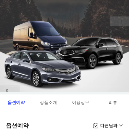
옵션예약
상품소개
이용정보
리뷰
옵션예약
다른날짜