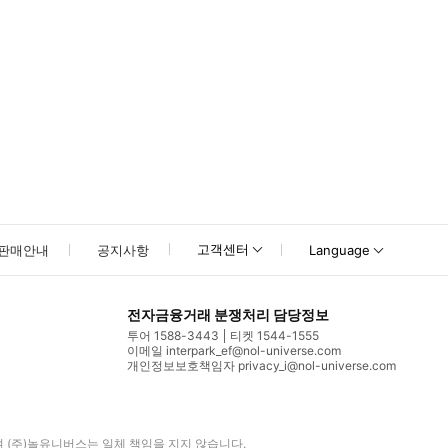
고객센터
판매안내
공지사항
Language
전자금융거래 분쟁처리 담당정보
투어 1588-3443
티켓 1544-1555
이메일 interpark_ef@nol-universe.com
개인정보보호책임자 privacy_i@nol-universe.com
며
(주)놀유니버스
는 일체 책임을 지지 않습니다.