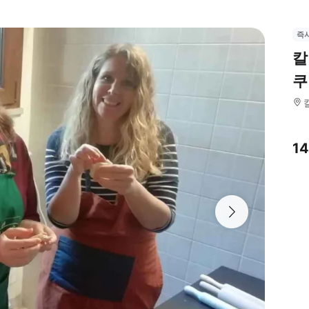
즉
칼
쿠
1