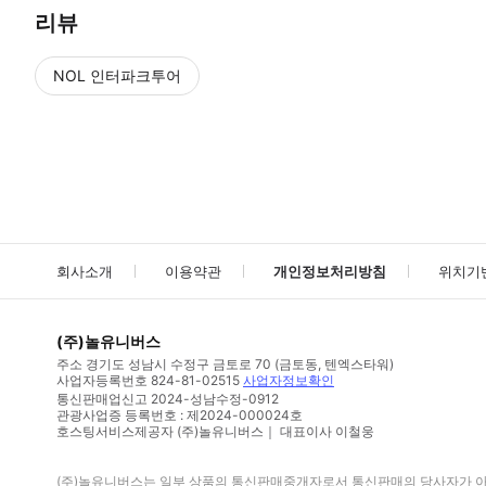
리뷰
NOL 인터파크투어
NOL
에서 작성된 리뷰 입니다.
별점 높은순
별점 높은순
회사소개
이용약관
개인정보처리방침
위치기
(주)놀유니버스
주소
경기도 성남시 수정구 금토로 70 (금토동, 텐엑스타워)
사업자등록번호
824-81-02515
사업자정보확인
통신판매업신고
2024-성남수정-0912
관광사업증 등록번호 : 제2024-000024호
호스팅서비스제공자 (주)놀유니버스｜ 대표이사 이철웅
(주)놀유니버스
는 일부 상품의 통신판매중개자로서 통신판매의 당사자가 아니