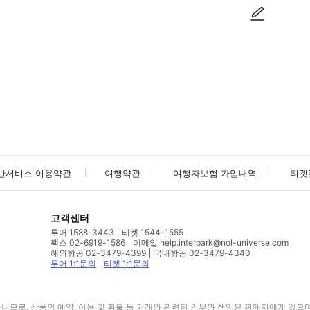
사진/동영상
사진/동영상
반서비스 이용약관
여행약관
여행자보험 가입내역
티켓
고객센터
투어 1588-3443
티켓 1544-1555
팩스 02-6919-1586
이메일 help.interpark@nol-universe.com
해외항공 02-3479-4399
국내항공 02-3479-4340
투어 1:1문의
티켓 1:1문의
므로, 상품의 예약, 이용 및 환불 등 거래와 관련된 의무와 책임은 판매자에게 있으