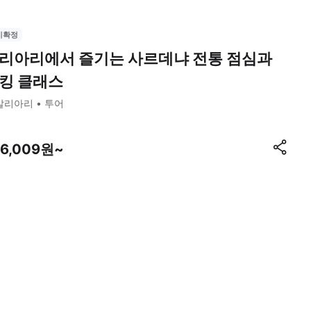
시확정
리아리에서 즐기는 사르데냐 전통 점심과
킹 클래스
칼리아리
투어
46,009원~