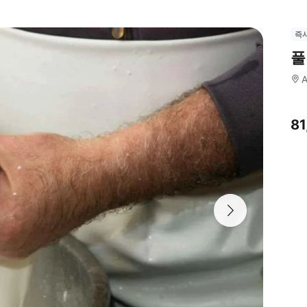
즉
풀
A
81