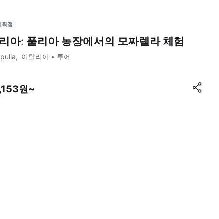
시확정
리아: 풀리아 농장에서의 모짜렐라 체험
pulia
이탈리아
투어
,153원~