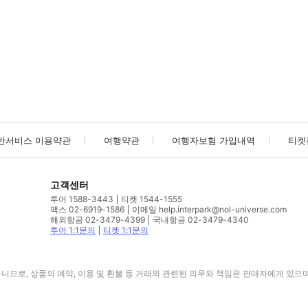
사진/동영상
사진/동영상
반서비스 이용약관
여행약관
여행자보험 가입내역
티켓
고객센터
투어 1588-3443
티켓 1544-1555
팩스 02-6919-1586
이메일 help.interpark@nol-universe.com
해외항공 02-3479-4399
국내항공 02-3479-4340
투어 1:1문의
티켓 1:1문의
므로, 상품의 예약, 이용 및 환불 등 거래와 관련된 의무와 책임은 판매자에게 있으