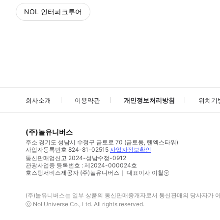
NOL 인터파크투어
NOL
에서 작성된 리뷰 입니다.
별점 높은순
별점 높은순
회사소개
이용약관
개인정보처리방침
위치기
(주)놀유니버스
주소
경기도 성남시 수정구 금토로 70 (금토동, 텐엑스타워)
사업자등록번호
824-81-02515
사업자정보확인
통신판매업신고
2024-성남수정-0912
관광사업증 등록번호 : 제2024-000024호
호스팅서비스제공자 (주)놀유니버스｜ 대표이사 이철웅
(주)놀유니버스
는 일부 상품의 통신판매중개자로서 통신판매의 당사자가 아니
ⓒ
Nol Universe Co
., Ltd. All rights reserved.