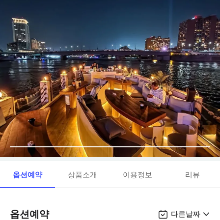
옵션예약
상품소개
이용정보
리뷰
옵션예약
다른날짜