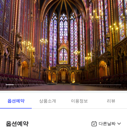
옵션예약
상품소개
이용정보
리뷰
옵션예약
다른날짜