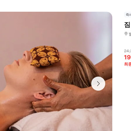
즉
짐
24,
19
최