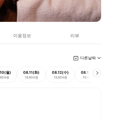
이용정보
리뷰
다른날짜
.10(월)
08.11(화)
08.12(수)
08.13(목)
08.
,604원
19,604원
19,604원
19,604원
19,