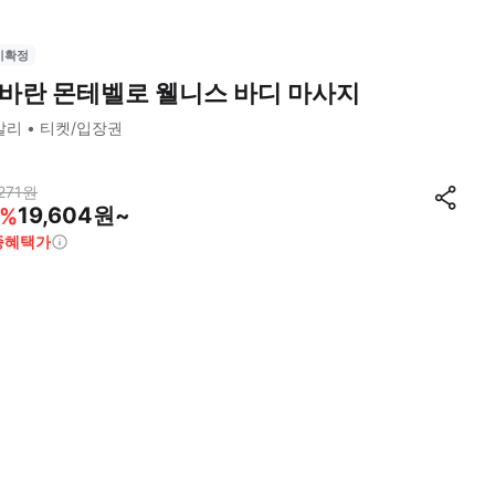
시확정
바란 몬테벨로 웰니스 바디 마사지
발리
티켓/입장권
271
원
19,604원~
%
종혜택가