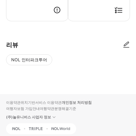
리뷰
NOL 인터파크투어
NOL
별
사
에서
점
진/
작성
높
동
된
은
영
리뷰
순
상
이용약관
위치기반서비스 이용약관
개인정보 처리방침
입니
여행자보험 가입안내
여행약관
분쟁해결기준
다.
(주)놀유니버스 사업자 정보
별
사
NOL
Triple
Interpark Global
점
진/