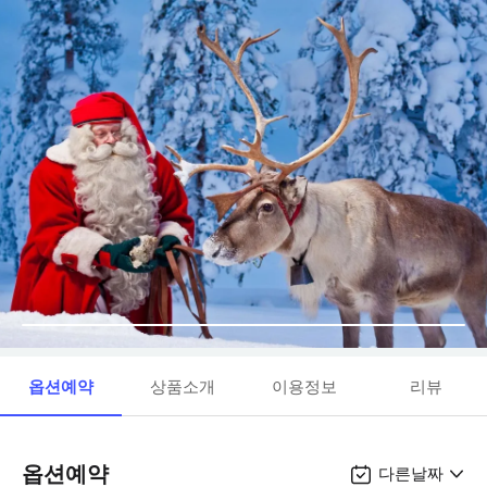
옵션예약
상품소개
이용정보
리뷰
옵션예약
다른날짜