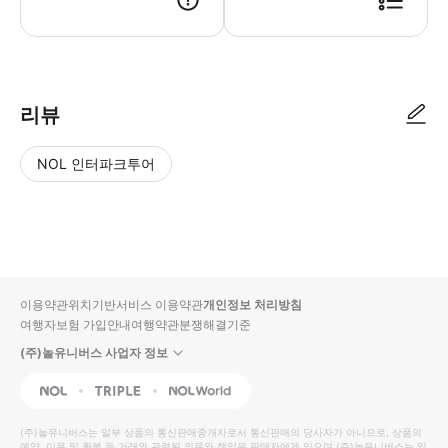
● 예약접수 후 확정이 되면 이용가능합니다. ● 바우처에 안내된 사용 방법
리뷰
NOL 인터파크투어
NOL
별
사
에서
점
진/
작성
높
동
된
은
영
리뷰
순
상
이용약관
위치기반서비스 이용약관
개인정보 처리방침
입니
여행자보험 가입안내
여행약관
분쟁해결기준
다.
(주)놀유니버스 사업자 정보
별
사
NOL
Triple
Interpark Global
점
진/
높
동
(주)놀유니버스
는 일부 상품의 통신판매중개자로서 통신판매의 당사자가 아니므로, 상품의
예약, 이용 및 환불 등 거래와 관련된 의무와 책임은 판매자에게 있으며
(주)놀유니버스
는 일