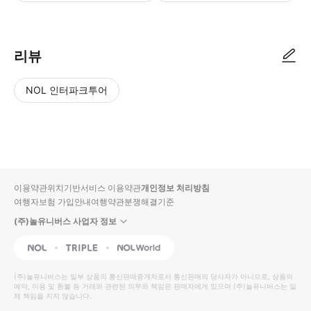
● 예약접수 후 확정이 되면 이용가능합니다. ● 바우처에 안내된 사용 방법
리뷰
NOL 인터파크투어
NOL
별
사
에서
점
진/
작성
높
동
된
은
영
리뷰
순
상
이용약관
위치기반서비스 이용약관
개인정보 처리방침
입니
여행자보험 가입안내
여행약관
분쟁해결기준
다.
(주)놀유니버스 사업자 정보
별
사
NOL
Triple
Interpark Global
점
진/
높
동
(주)놀유니버스
는 일부 상품의 통신판매중개자로서 통신판매의 당사자가 아니므로, 상품의
예약, 이용 및 환불 등 거래와 관련된 의무와 책임은 판매자에게 있으며
은
영
(주)놀유니버스
는 일
체 책임을 지지 않습니다.
순
상