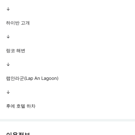
↓
하이반 고개
↓
랑코 해변
↓
랩안라군(Lap An Lagoon)
↓
후에 호텔 하차