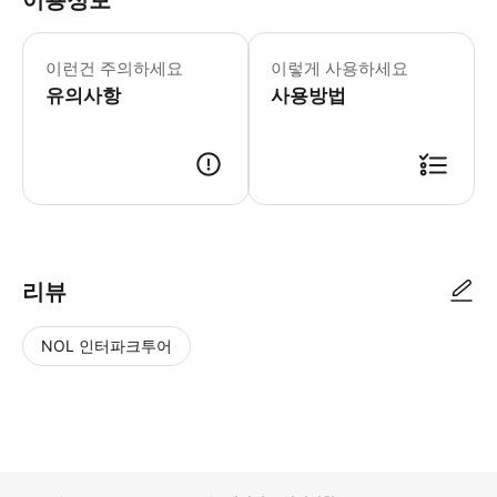
이용정보
예약 후 호텔 이름과 픽업 주소를 알려주
이런건 주의하세요
이렇게 사용하세요
유의사항
사용방법
● 예약접수 후 확정이 되면 이용가능합니다. ● 바우처에 안내된 사용 방법
리뷰
NOL 인터파크투어
NOL
별
사
에서
점
진/
작성
높
동
된
은
영
리뷰