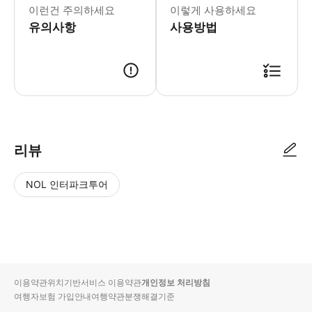
이런건 주의하세요
이렇게 사용하세요
유의사항
사용방법
● 예약접수 후 확정이 되면 이용가능합니다. ● 바우처에 안내된 사용 방법
리뷰
NOL 인터파크투어
NOL
별
사
에서
점
진/
작성
높
동
된
은
영
리뷰
순
상
이용약관
위치기반서비스 이용약관
개인정보 처리방침
입니
여행자보험 가입안내
여행약관
분쟁해결기준
다.