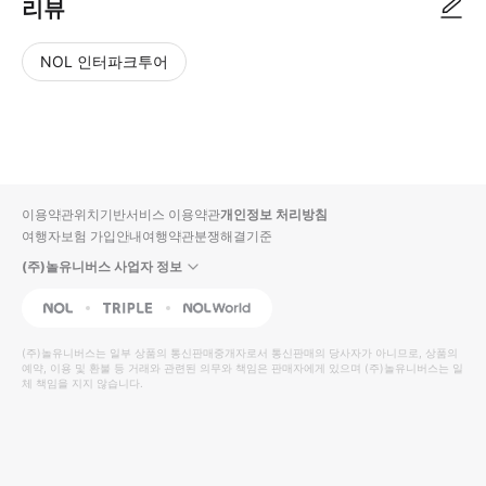
리뷰
NOL 인터파크투어
NOL
별
사
에서
점
진/
작성
높
동
된
은
영
리뷰
순
상
이용약관
위치기반서비스 이용약관
개인정보 처리방침
입니
여행자보험 가입안내
여행약관
분쟁해결기준
다.
(주)놀유니버스 사업자 정보
별
사
NOL
Triple
Interpark Global
점
진/
높
동
(주)놀유니버스
는 일부 상품의 통신판매중개자로서 통신판매의 당사자가 아니므로, 상품의
예약, 이용 및 환불 등 거래와 관련된 의무와 책임은 판매자에게 있으며
은
영
(주)놀유니버스
는 일
체 책임을 지지 않습니다.
순
상