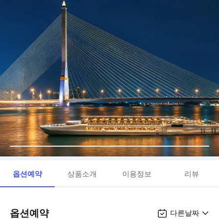
옵션예약
상품소개
이용정보
리뷰
옵션예약
다른날짜