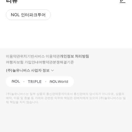
리뷰
NOL 인터파크투어
NOL
별
사
에서
점
진/
작성
높
동
된
은
영
리뷰
순
상
이용약관
위치기반서비스 이용약관
개인정보 처리방침
입니
여행자보험 가입안내
여행약관
분쟁해결기준
다.
(주)놀유니버스 사업자 정보
별
사
NOL
Triple
Interpark Global
점
진/
높
동
(주)놀유니버스
는 일부 상품의 통신판매중개자로서 통신판매의 당사자가 아니므로, 상품의
예약, 이용 및 환불 등 거래와 관련된 의무와 책임은 판매자에게 있으며
은
영
(주)놀유니버스
는 일
체 책임을 지지 않습니다.
순
상