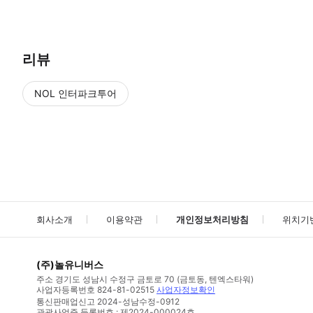
리뷰
NOL 인터파크투어
NOL
에서 작성된 리뷰 입니다.
별점 높은순
별점 높은순
회사소개
이용약관
개인정보처리방침
위치기
(주)놀유니버스
주소
경기도 성남시 수정구 금토로 70 (금토동, 텐엑스타워)
사업자등록번호
824-81-02515
사업자정보확인
통신판매업신고
2024-성남수정-0912
관광사업증 등록번호 : 제2024-000024호