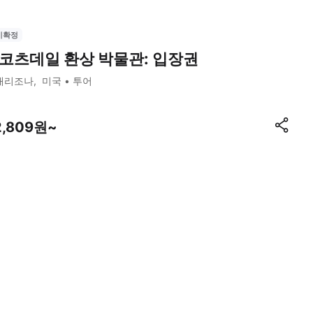
시확정
코츠데일 환상 박물관: 입장권
애리조나
미국
투어
2,809원~