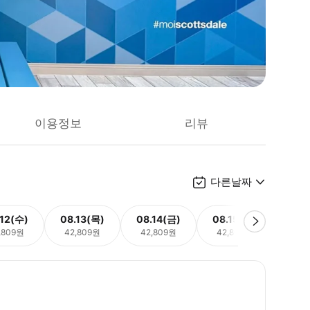
이용정보
리뷰
다른날짜
.12(수)
08.13(목)
08.14(금)
08.15(토)
08.
,809원
42,809원
42,809원
42,809원
42,