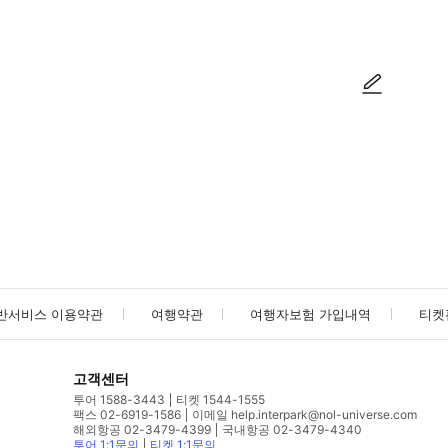
사진/동영상
사진/동영상
반서비스 이용약관
여행약관
여행자보험 가입내역
티켓
고객센터
투어 1588-3443
티켓 1544-1555
팩스 02-6919-1586
이메일 help.interpark@nol-universe.com
해외항공 02-3479-4399
국내항공 02-3479-4340
투어 1:1문의
티켓 1:1문의