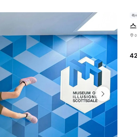
즉
스
4