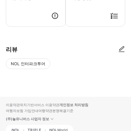
● 예약접수 후 확정이 되면 이용가능합니다. ● 바우처에 안내된 사용 방법
리뷰
NOL 인터파크투어
NOL
별
사
에서
점
진/
작성
높
동
된
은
영
리뷰
순
상
이용약관
위치기반서비스 이용약관
개인정보 처리방침
입니
여행자보험 가입안내
여행약관
분쟁해결기준
다.
(주)놀유니버스 사업자 정보
별
사