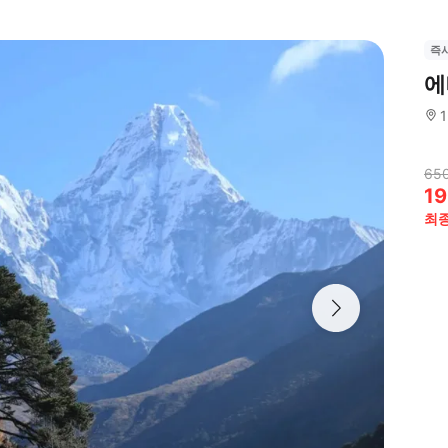
즉
에
650
19
최