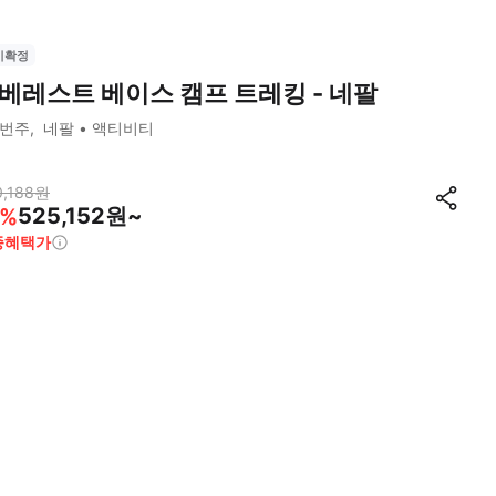
시확정
베레스트 베이스 캠프 트레킹 - 네팔
1번주
네팔
액티비티
,188
원
525,152원~
%
종혜택가