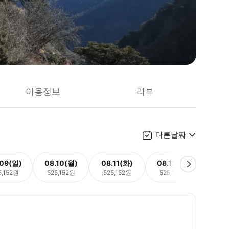
이용정보
리뷰
다른날짜
.09(일)
08.10(월)
08.11(화)
08.12(수)
08.
5,152원
525,152원
525,152원
525,152원
525