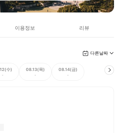
이용정보
리뷰
다른날짜
.12(수)
08.13(목)
08.14(금)
-
-
-