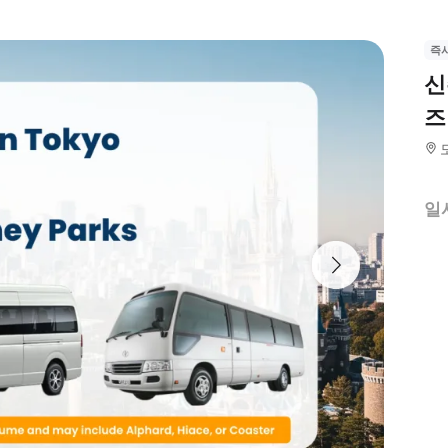
즉
신
즈
일