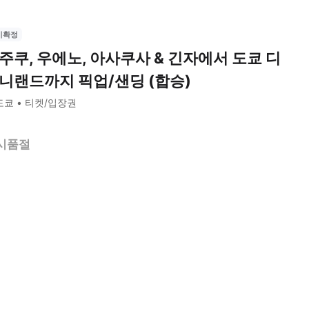
시확정
주쿠, 우에노, 아사쿠사 & 긴자에서 도쿄 디
니랜드까지 픽업/샌딩 (합승)
도쿄
티켓/입장권
시품절