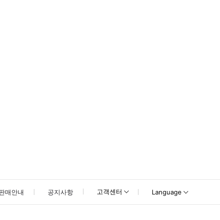
 택시 / 기차 / 버스) * 3일권 이상 이용 시 무료 T-money 카드 제공 * 환전:
고객센터
판매안내
공지사항
Language