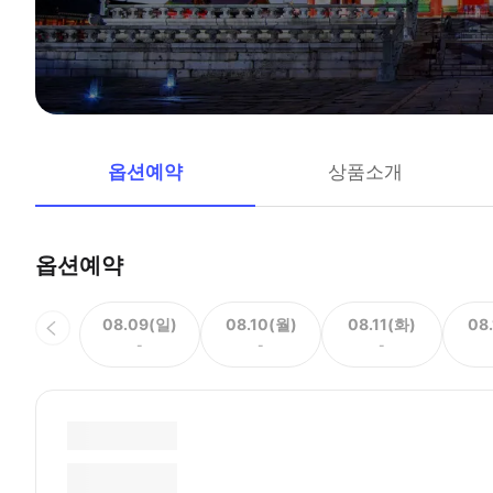
옵션예약
상품소개
옵션예약
08.09(일)
08.10(월)
08.11(화)
08
-
-
-