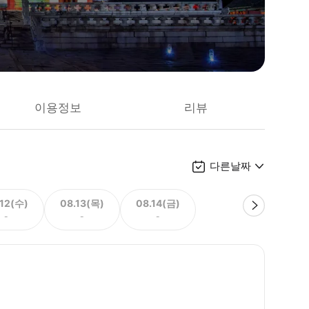
이용정보
리뷰
다른날짜
.12(수)
08.13(목)
08.14(금)
-
-
-