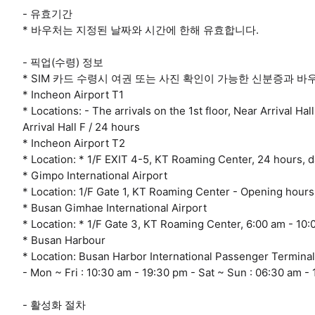
- 유효기간
* 바우처는 지정된 날짜와 시간에 한해 유효합니다.
- 픽업(수령) 정보
* SIM 카드 수령시 여권 또는 사진 확인이 가능한 신분증과 
* Incheon Airport T1
* Locations: - The arrivals on the 1st floor, Near Arrival Hal
Arrival Hall F / 24 hours
* Incheon Airport T2
* Location: * 1/F EXIT 4-5, KT Roaming Center, 24 hours, d
* Gimpo International Airport
* Location: 1/F Gate 1, KT Roaming Center - Opening hours
* Busan Gimhae International Airport
* Location: * 1/F Gate 3, KT Roaming Center, 6:00 am - 10:
* Busan Harbour
* Location: Busan Harbor International Passenger Terminal
- Mon ~ Fri : 10:30 am - 19:30 pm - Sat ~ Sun : 06:30 am -
- 활성화 절차