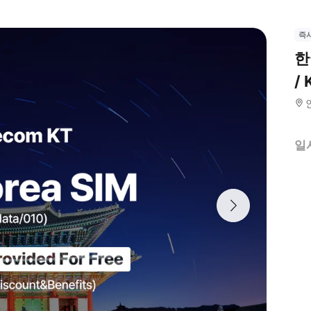
즉
한
/ 
일