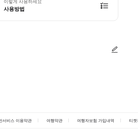
이렇게 사용하세요
 한국 필수 혜택 <코리아투어팩> 무료 제공! * 교통편: 무료 또는 할인 (Tmoney /
사용방법
사진/동영상
사진/동영상
반서비스 이용약관
여행약관
여행자보험 가입내역
티켓