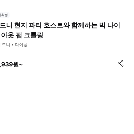
시확정
드니 현지 파티 호스트와 함께하는 빅 나이
 아웃 펍 크롤링
시드니
다이닝
1,939원~