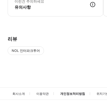
이런건 주의하세요
유의사항
● 예약접수 후 확정이 되면 이용가능합니다. ● 바우처에 안내된 사용 
리뷰
NOL 인터파크투어
NOL
에서 작성된 리뷰 입니다.
별점 높은순
별점 높은순
회사소개
이용약관
개인정보처리방침
위치기