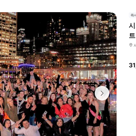
즉
시
트
3