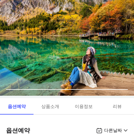
옵션예약
상품소개
이용정보
리뷰
옵션예약
다른날짜