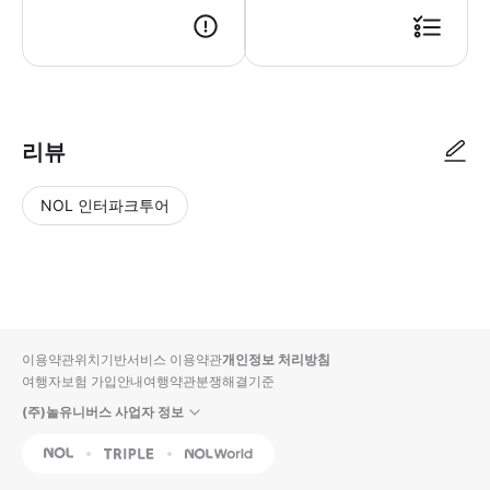
리뷰
NOL 인터파크투어
NOL
별
사
에서
점
진/
작성
높
동
된
은
영
리뷰
순
상
이용약관
위치기반서비스 이용약관
개인정보 처리방침
입니
여행자보험 가입안내
여행약관
분쟁해결기준
다.
(주)놀유니버스 사업자 정보
별
사
NOL
Triple
Interpark Global
점
진/